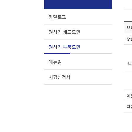
카탈로그
브
권상기 캐드도면
장
권상기 부품도면
매뉴얼
브
시험성적서
이
다