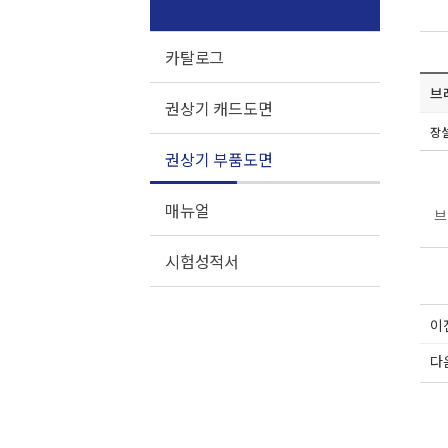
카탈로그
브
권상기 캐드도면
장
권상기 부품도면
매뉴얼
브
시험성적서
이
다